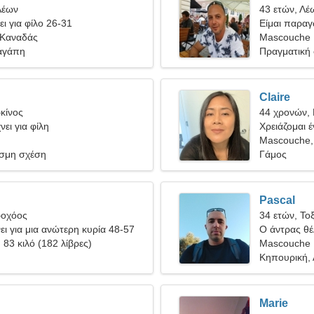
Λέων
43 ετών, Λέ
ει για φίλο 26-31
Είμαι παραγ
 Καναδάς
γυναίκα
Mascouche
αγάπη
Πραγματική
Claire
κίνος
44 χρονών,
ει για φίλη
Χρειάζομαι έ
σκι μαζί
Mascouche,
σμη σχέση
Γάμος
Pascal
ροχόος
34 ετών, Το
ι για μια ανώτερη κυρία 48-57
Ο άντρας θέλ
, 83 κιλό (182 λίβρες)
Mascouche
Κηπουρική, 
Marie