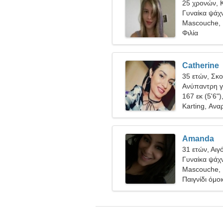
25 χρονών, 
Γυναίκα ψάχν
Mascouche,
Φιλία
Catherine
35 ετών, Σκ
Ανύπαντρη γ
167 εκ (5'6")
Karting, Ανα
Amanda
31 ετών, Αιγ
Γυναίκα ψάχν
Mascouche,
Παιγνίδι όμοι