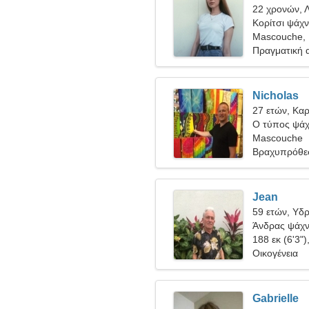
22 χρονών, 
Κορίτσι ψάχν
Mascouche,
Πραγματική 
Nicholas
27 ετών, Καρ
Ο τύπος ψάχν
Mascouche
Βραχυπρόθε
Jean
59 ετών, Υδ
Άνδρας ψάχνε
188 εκ (6'3")
Οικογένεια
Gabrielle