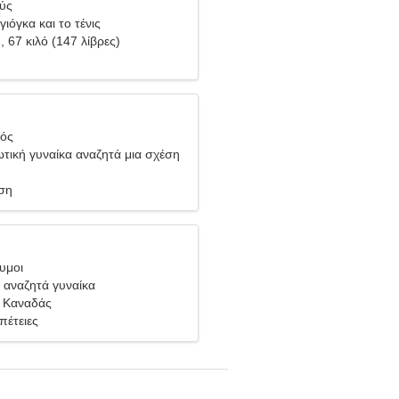
θύς
ιόγκα και το τένις
), 67 κιλό (147 λίβρες)
ιός
τική γυναίκα αναζητά μια σχέση
ση
υμοι
 αναζητά γυναίκα
 Καναδάς
πέτειες