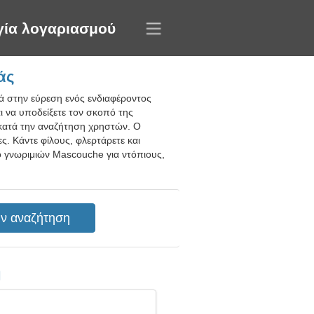
γία λογαριασμού
άς
ά στην εύρεση ενός ενδιαφέροντος
ι να υποδείξετε τον σκοπό της
α κατά την αναζήτηση χρηστών. Ο
ς. Κάντε φίλους, φλερτάρετε και
πο γνωριμιών Mascouche για ντόπιους,
η