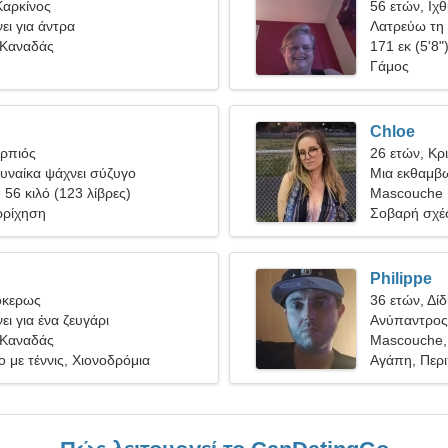
Καρκίνος
56 ετών, Ιχ
ει για άντρα
Λατρεύω τη γ
 Καναδάς
171 εκ (5'8"
Γάμος
Chloe
ορπιός
26 ετών, Κρ
υναίκα ψάχνει σύζυγο
Μια εκθαμβω
, 56 κιλό (123 λίβρες)
αγάπης
Mascouche
ρρίχηση
Σοβαρή σχέ
Philippe
όκερως
36 ετών, Δίδ
ει για ένα ζευγάρι
Ανύπαντρος
 Καναδάς
Mascouche,
ο με τέννις, Χιονοδρόμια
Αγάπη, Περι