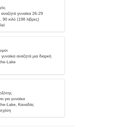
γός
αναζητά γυναίκα 26-29
), 90 κιλό (198 λίβρες)
λεϊ
υμοι
ή γυναίκα αναζητά μια διαρκή
the-Lake
Τοξότης
ει για γυναίκα
the-Lake, Καναδάς
 σχέση