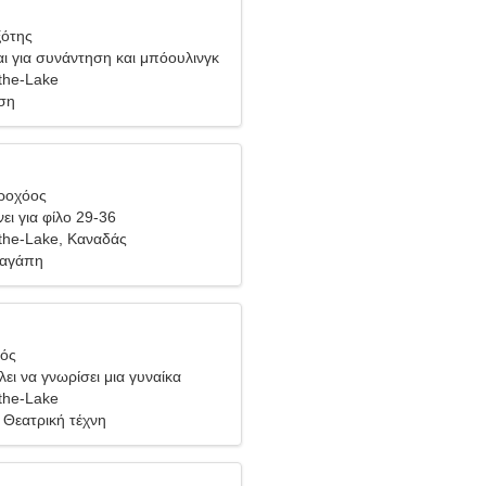
ξότης
ι για συνάντηση και μπόουλινγκ
the-Lake
ση
δροχόος
ει για φίλο 29-36
the-Lake, Καναδάς
 αγάπη
ιός
ει να γνωρίσει μια γυναίκα
the-Lake
 Θεατρική τέχνη