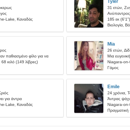
Tyler
όκερως
31 ετών, Ζυ
όγος
Ανύπαντρος 
the-Lake, Καναδάς
185 εκ (6'1"
Βιολογία, Βό
Mia
ύρος
26 ετών, Δίδ
ναν παθιασμένο φίλο για να
Μια ευγενικ
μαζί
, 68 κιλό (149 λίβρες)
σχέση
Niagara-on-
Γάμος
Emile
Κριός
24 χρόνια, 
ει για άντρα
Άντρας ψάχν
the-Lake, Καναδάς
Niagara-on-
Πραγματική