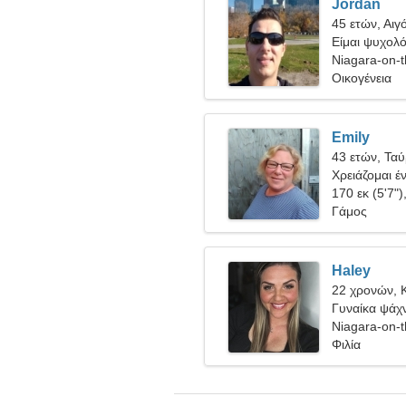
Jordan
45 ετών, Αιγ
Είμαι ψυχολ
Niagara-on-
Οικογένεια
Emily
43 ετών, Τα
Χρειάζομαι έ
κάνουμε σκι 
170 εκ (5'7")
Γάμος
Haley
22 χρονών, 
Γυναίκα ψάχν
Niagara-on-
Φιλία