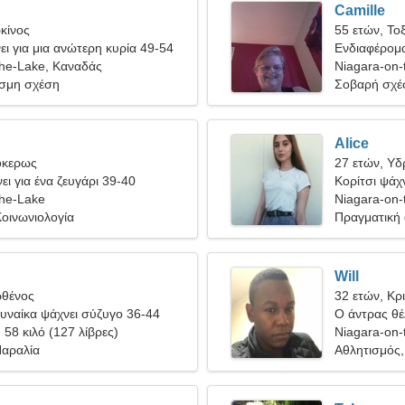
Camille
κίνος
55 ετών, Το
ι για μια ανώτερη κυρία 49-54
Ενδιαφέρομα
the-Lake, Καναδάς
Niagara-on-
σμη σχέση
Σοβαρή σχέ
Alice
όκερως
27 ετών, Υ
ει για ένα ζευγάρι 39-40
Κορίτσι ψάχν
the-Lake
Niagara-on-
οινωνιολογία
Πραγματική
Will
ρθένος
32 ετών, Κρ
υναίκα ψάχνει σύζυγο 36-44
Ο άντρας θέλ
, 58 κιλό (127 λίβρες)
Niagara-on-
Παραλία
Αθλητισμός,