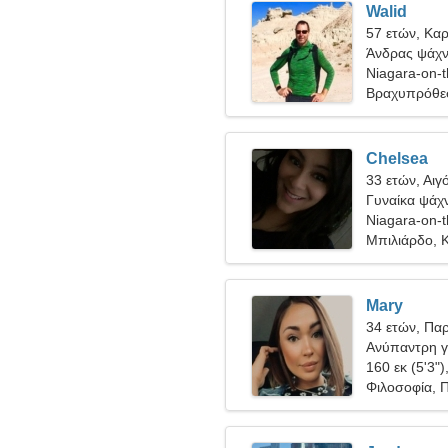
Walid
57 ετών, Καρ
Άνδρας ψάχνε
Niagara-on-
Βραχυπρόθε
Chelsea
33 ετών, Αιγ
Γυναίκα ψάχν
Niagara-on-
Μπιλιάρδο, Κ
Mary
34 ετών, Πα
Ανύπαντρη γ
160 εκ (5'3")
Φιλοσοφία, 