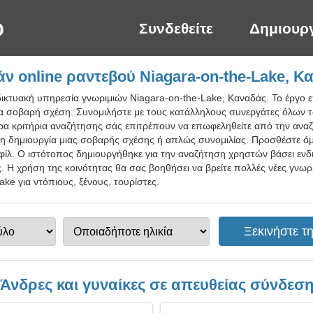
Συνδεθείτε
Δημιουρ
ν online ραντεβού Niagara-on-the-Lake, Κ
δικτυακή υπηρεσία γνωριμιών Niagara-on-the-Lake, Καναδάς. Το έργο ε
ια σοβαρή σχέση. Συνομιλήστε με τους κατάλληλους συνεργάτες όλων των
α κριτήρια αναζήτησης σάς επιτρέπουν να επωφεληθείτε από την αναζή
τη δημιουργία μιας σοβαρής σχέσης ή απλώς συνομιλίας. Προσθέστε ό
οφίλ. Ο ιστότοπος δημιουργήθηκε για την αναζήτηση χρηστών βάσει εν
 Η χρήση της κοινότητας θα σας βοηθήσει να βρείτε πολλές νέες γνωρι
ke για ντόπιους, ξένους, τουρίστες.
Άνδρες και γυναίκες σε απευθείας σύνδεσ