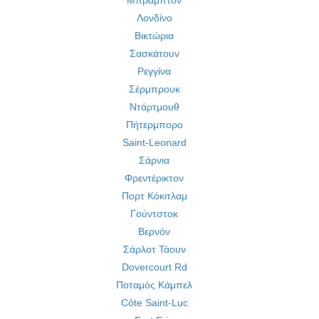
Μπράμπτον
Λονδίνο
Βικτώρια
Σασκάτουν
Ρεγγίνα
Σέρμπρουκ
Ντάρτμουθ
Πήτερμπορο
Saint-Leonard
Σάρνια
Φρεντέρικτον
Πορτ Κόκιτλαμ
Γούντστοκ
Βερνόν
Σάρλοτ Τάουν
Dovercourt Rd
Ποταμός Κάμπελ
Côte Saint-Luc