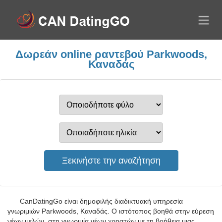
Δωρεάν online ραντεβού Parkwoods,
Καναδάς
CanDatingGo είναι δημοφιλής διαδικτυακή υπηρεσία
γνωριμιών Parkwoods, Καναδάς. Ο ιστότοπος βοηθά στην εύρεση
νέων μελών, στη γνωριμία νέων χρηστών με τη βοήθεια μιας