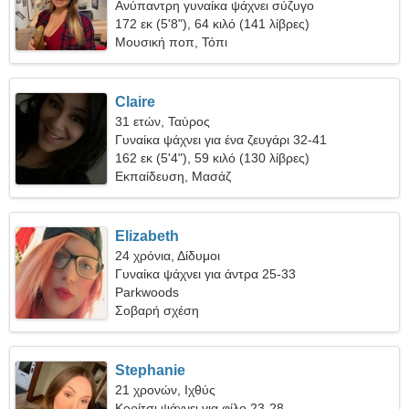
Ανύπαντρη γυναίκα ψάχνει σύζυγο
172 εκ (5'8"), 64 κιλό (141 λίβρες)
Μουσική ποπ, Τόπι
Claire
31 ετών, Ταύρος
Γυναίκα ψάχνει για ένα ζευγάρι 32-41
162 εκ (5'4"), 59 κιλό (130 λίβρες)
Εκπαίδευση, Μασάζ
Elizabeth
24 χρόνια, Δίδυμοι
Γυναίκα ψάχνει για άντρα 25-33
Parkwoods
Σοβαρή σχέση
Stephanie
21 χρονών, Ιχθύς
Κορίτσι ψάχνει για φίλο 23-28