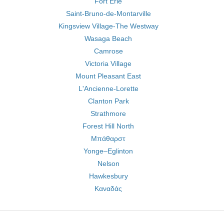
Fort Erie
Saint-Bruno-de-Montarville
Kingsview Village-The Westway
Wasaga Beach
Camrose
Victoria Village
Mount Pleasant East
L'Ancienne-Lorette
Clanton Park
Strathmore
Forest Hill North
Μπάθαρστ
Yonge–Eglinton
Nelson
Hawkesbury
Καναδάς