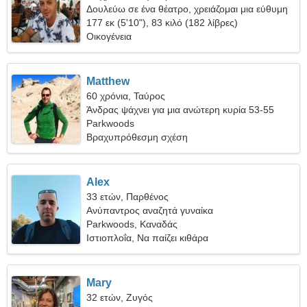
Δουλεύω σε ένα θέατρο, χρειάζομαι μια εύθυμη
γυναίκα
177 εκ (5'10"), 83 κιλό (182 λίβρες)
Οικογένεια
Matthew
60 χρόνια, Ταύρος
Άνδρας ψάχνει για μια ανώτερη κυρία 53-55
Parkwoods
Βραχυπρόθεσμη σχέση
Alex
33 ετών, Παρθένος
Ανύπαντρος αναζητά γυναίκα
Parkwoods, Καναδάς
Ιστιοπλοΐα, Να παίζει κιθάρα
Mary
32 ετών, Ζυγός