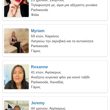
25 χρονών, Σκορπιός
Τηλεφώνησέ με, είμαι μια αξέχαστη γυναίκα
Parkwoods
Φιλία
Myriam
59 ετών, Καρκίνος
Λατρεύω την αεροβική και τα αυτοκίνητα
Parkwoods
Γάμος
Roxanne
41 ετών, Αιγόκερως
Αναζητώ ευγενικό φίλο για κοινό ταξίδι
Parkwoods, Καναδάς
Γάμος
Jeremy
44 χρονών, Αιγόκερως