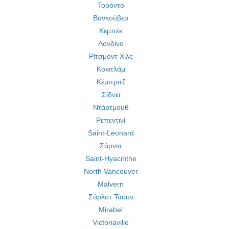
Τορόντο
Βανκούβερ
Κεμπέκ
Λονδίνο
Ρίτσμοντ Χίλς
Κοκιτλάμ
Κέμπριτζ
Σίδνεϊ
Ντάρτμουθ
Ρεπεντινί
Saint-Leonard
Σάρνια
Saint-Hyacinthe
North Vancouver
Malvern
Σάρλοτ Τάουν
Mirabel
Victoriaville