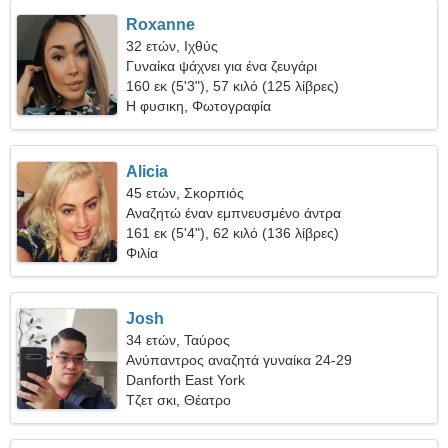
Roxanne
32 ετών, Ιχθύς
Γυναίκα ψάχνει για ένα ζευγάρι
160 εκ (5'3"), 57 κιλό (125 λίβρες)
Η φυσικη, Φωτογραφία
Alicia
45 ετών, Σκορπιός
Αναζητώ έναν εμπνευσμένο άντρα
161 εκ (5'4"), 62 κιλό (136 λίβρες)
Φιλία
Josh
34 ετών, Ταύρος
Ανύπαντρος αναζητά γυναίκα 24-29
Danforth East York
Τζετ σκι, Θέατρο