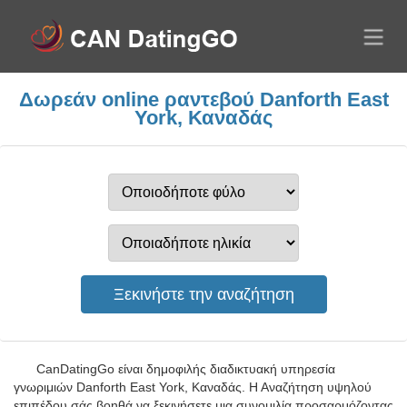
Δωρεάν online ραντεβού Danforth East
York, Καναδάς
CanDatingGo είναι δημοφιλής διαδικτυακή υπηρεσία
γνωριμιών Danforth East York, Καναδάς. Η Αναζήτηση υψηλού
επιπέδου σάς βοηθά να ξεκινήσετε μια συνομιλία προσαρμόζοντας