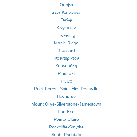
Οσάβα
Σεντ Καταρίνες
Γκελφ
Κίνγκστον
Pickering
Maple Ridge
Brossard
Φρεντέρικτον
Κορνουάλη
Ριμουσκί
Τίμινς
Rock Forest–Saint-Élie–Deauville
Πέντικτον
Mount Olive-Silverstone-Jamestown
Fort Erie
Pointe-Claire
Rockcliffe-Smythe
South Parkdale