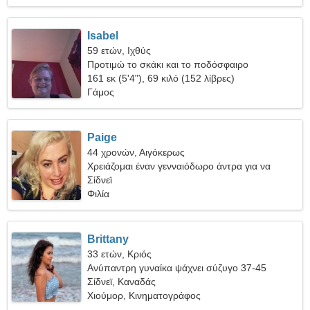
Isabel
59 ετών, Ιχθύς
Προτιμώ το σκάκι και το ποδόσφαιρο
161 εκ (5'4"), 69 κιλό (152 λίβρες)
Γάμος
Paige
44 χρονών, Αιγόκερως
Χρειάζομαι έναν γενναιόδωρο άντρα για να
μαγειρέψουμε μαζί
Σίδνεϊ
Φιλία
Brittany
33 ετών, Κριός
Ανύπαντρη γυναίκα ψάχνει σύζυγο 37-45
Σίδνεϊ, Καναδάς
Χιούμορ, Κινηματογράφος