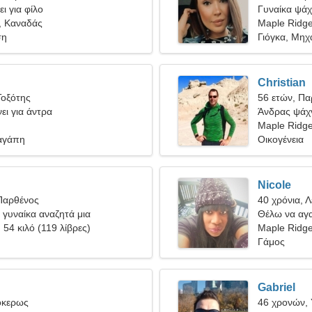
ι για φίλο
Γυναίκα ψάχν
, Καναδάς
Maple Ridg
ση
Γιόγκα, Μηχ
Christian
Τοξότης
56 ετών, Πα
ει για άντρα
Άνδρας ψάχν
Maple Ridg
αγάπη
Οικογένεια
Nicole
Παρθένος
40 χρόνια, 
 γυναίκα αναζητά μια
Θέλω να αγ
σχέση
, 54 κιλό (119 λίβρες)
Maple Ridg
Γάμος
Gabriel
όκερως
46 χρονών,