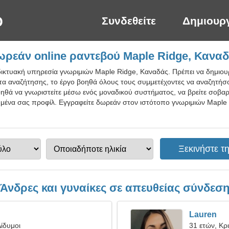
Συνδεθείτε
Δημιουρ
ρεάν online ραντεβού Maple Ridge, Κανα
δικτυακή υπηρεσία γνωριμιών Maple Ridge, Καναδάς. Πρέπει να δημιο
ητα αναζήτησης, το έργο βοηθά όλους τους συμμετέχοντες να αναζητή
οηθά να γνωριστείτε μέσω ενός μοναδικού συστήματος, να βρείτε σοβαρέ
ημένα σας προφίλ. Εγγραφείτε δωρεάν στον ιστότοπο γνωριμιών Maple 
Άνδρες και γυναίκες σε απευθείας σύνδεσ
Lauren
ίδυμοι
31 ετών, Κρ