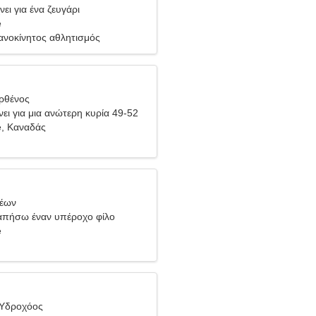
ει για ένα ζευγάρι
e
ανοκίνητος αθλητισμός
ρθένος
ει για μια ανώτερη κυρία 49-52
e, Καναδάς
Λέων
απήσω έναν υπέροχο φίλο
e
 Υδροχόος