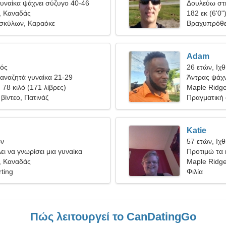
υναίκα ψάχνει σύζυγο 40-46
Δουλεύω στ
, Καναδάς
όμορφη γυν
182 εκ (6'0"
σκύλων, Καραόκε
Βραχυπρόθε
Adam
γός
26 ετών, Ιχ
αναζητά γυναίκα 21-29
Άντρας ψάχν
, 78 κιλό (171 λίβρες)
Maple Ridg
βίντεο, Πατινάζ
Πραγματική
Katie
ων
57 ετών, Ιχ
ει να γνωρίσει μια γυναίκα
Προτιμώ τα κ
, Καναδάς
Maple Ridg
ting
Φιλία
Πώς λειτουργεί το CanDatingGo