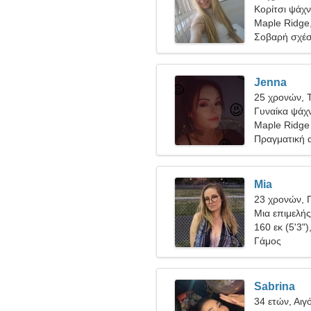
Κορίτσι ψάχνε
Maple Ridge
Σοβαρή σχέ
Jenna
25 χρονών, 
Γυναίκα ψάχν
Maple Ridge
Πραγματική 
Mia
23 χρονών, 
Μια επιμελής
παθιασμένη 
160 εκ (5'3")
Γάμος
Sabrina
34 ετών, Αιγ