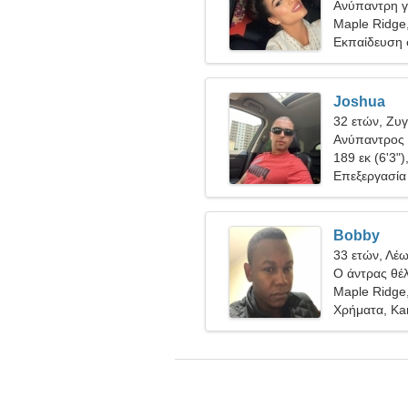
Ανύπαντρη γ
Maple Ridge
Εκπαίδευση 
Joshua
32 ετών, Ζυ
Ανύπαντρος 
189 εκ (6'3")
Επεξεργασία 
Bobby
33 ετών, Λέ
Ο άντρας θέλ
Maple Ridge
Χρήματα, Kar