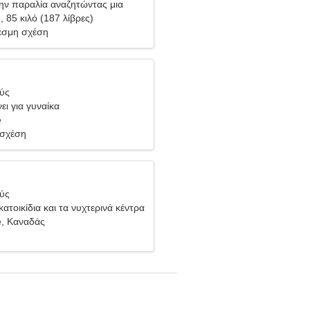
ην παραλία αναζητώντας μια
αίκα
), 85 κιλό (187 λίβρες)
σμη σχέση
θύς
ει για γυναίκα
e
 σχέση
θύς
ατοικίδια και τα νυχτερινά κέντρα
e, Καναδάς