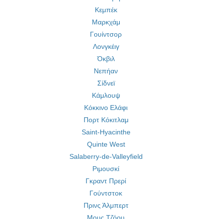
Κεμπέκ
Μαρκχάμ
Γουίντσορ
Λονγκέιγ
Όκβιλ
Νεπήαν
Σίδνεϊ
Κάμλουψ
Κόκκινο Ελάφι
Πορτ Κόκιτλαμ
Saint-Hyacinthe
Quinte West
Salaberry-de-Valleyfield
Ριμουσκί
Γκραντ Πρερί
Γούντστοκ
Πρινς Άλμπερτ
Μους Τζόου