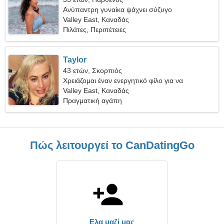
Ανύπαντρη γυναίκα ψάχνει σύζυγο
Valley East, Καναδάς
Πιλάτες, Περιπέτειες
Taylor
43 ετών, Σκορπιός
Χρειάζομαι έναν ενεργητικό φίλο για να
περπατήσουμε μαζί
Valley East, Καναδάς
Πραγματική αγάπη
Πώς λειτουργεί το CanDatingGo
Ελα μαζί μας