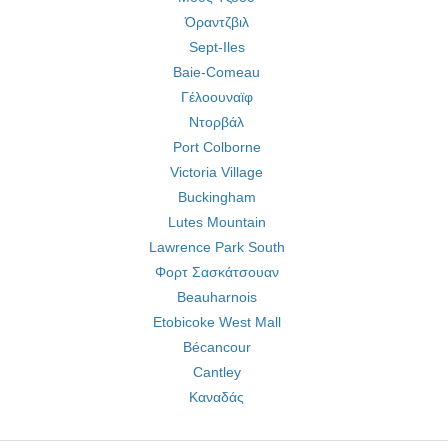
Όραντζβιλ
Sept-Iles
Baie-Comeau
Γέλοουναϊφ
Ντορβάλ
Port Colborne
Victoria Village
Buckingham
Lutes Mountain
Lawrence Park South
Φορτ Σασκάτσουαν
Beauharnois
Etobicoke West Mall
Bécancour
Cantley
Καναδάς