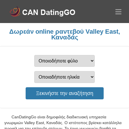
Δωρεάν online ραντεβού Valley East,
Καναδάς
CanDatingGo είναι δημοφιλής διαδικτυακή υπηρεσία
γνωριμιών Valley East, Καναδάς. Ο ιστότοπος βρίσκει κατάλληλα
προφίλ για την επίτευξη στόχων. Το έργο γνωριμιών βοηθά τα