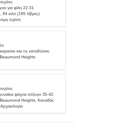
δροχόος
νει για φίλη 22-31
), 84 κιλό (185 λίβρες)
σμη σχέση
θύς
καραόκε και τις καταδύσεις
-Beaumond Heights
δροχόος
υναίκα ψάχνει σύζυγο 35-42
-Beaumond Heights, Καναδάς
 Αρχαιολογία