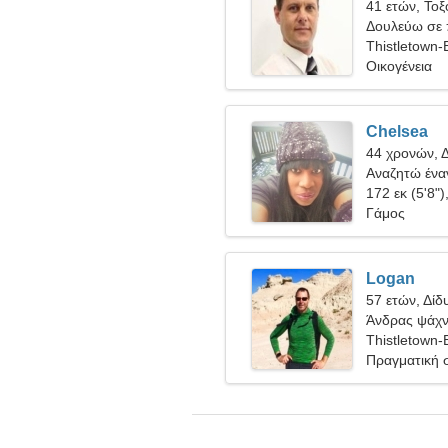
41 ετών, Τοξ
Δουλεύω σε π
λεπτή γυναί
Thistletown
Οικογένεια
Chelsea
44 χρονών, Δ
Αναζητώ έναν
ταξιδέψω
172 εκ (5'8")
Γάμος
Logan
57 ετών, Δίδ
Άνδρας ψάχνε
Thistletown
Πραγματική 