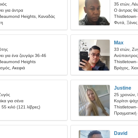
ριός
35 ετών, Λέ
ει για άντρα
Ο άντρας θέλ
-Beaumond Heights, Καναδάς
Thistletown
ση
Φυτά, Ξένε
Max
ότης
33 ετών, Ζυ
ει για ένα ζευγάρι 36-46
Ανύπαντρος 
-Beaumond Heights
Thistletown
σμός, Ακεφιά
Βράχος, Χι
Justine
Ζυγός
25 χρονών,
ίκα για σένα
Κορίτσι ψάχν
, 55 κιλό (121 λίβρες)
Thistletown
Πραγματική
David