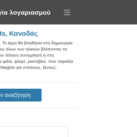
γία λογαριασμού
ts, Καναδάς
 Το έργο θα βοηθήσει στη δημιουργία
ους όλων των ηλικιών βλέποντας τα
υ τέλειου συνομιλητή ή στη
φιλία, φλερτ, ραντεβού, που ταιριάζει
eights για ντόπιους, ξένους,
η