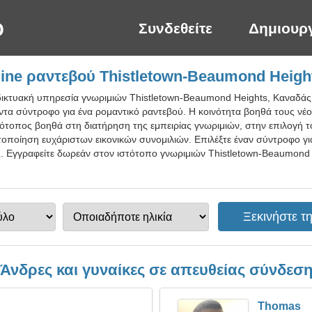
Συνδεθείτε
Δημιουρ
ine ραντεβού Thistletown-Beaumond Heigh
δικτυακή υπηρεσία γνωριμιών Thistletown-Beaumond Heights, Καναδάς.
οντα σύντροφο για ένα ρομαντικό ραντεβού. Η κοινότητα βοηθά τους νέ
τοπος βοηθά στη διατήρηση της εμπειρίας γνωριμιών, στην επιλογή το
ποίηση ευχάριστων εικονικών συνομιλιών. Επιλέξτε έναν σύντροφο για 
ς. Εγγραφείτε δωρεάν στον ιστότοπο γνωριμιών Thistletown-Beaumond H
Άνδρες και γυναίκες σε απευθείας σύνδεσ
Thomas