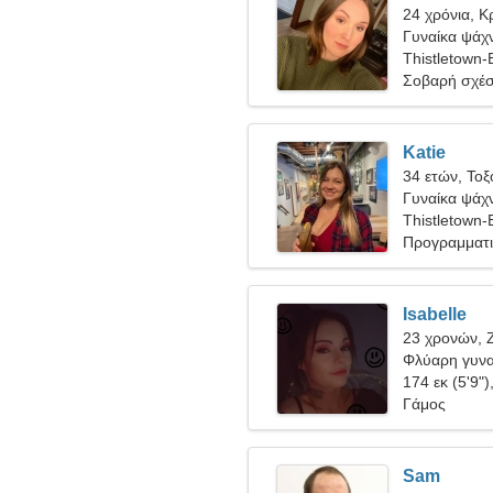
24 χρόνια, Κ
Γυναίκα ψάχν
Thistletown
Σοβαρή σχέ
Katie
34 ετών, Τοξ
Γυναίκα ψάχν
Thistletown
Προγραμματι
Isabelle
23 χρονών, 
Φλύαρη γυνα
174 εκ (5'9")
Γάμος
Sam