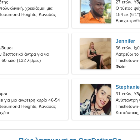
ότης
27 ετών, Υ
ολυκλινική, χρειάζομαι μια
Ο τύπος ψάχ
κα
-Beaumond Heights, Καναδάς
184 εκ (6'1"
Βραχυπρόθε
Jennifer
ίδυμοι
56 ετών, Ιχ
 δεσποτικό άντρα για να
Λατρεύω το 
, 60 κιλό (132 λίβρες)
Thistletown
Φιλία
Stephanie
υμοι
31 ετών, Υ
ι για μια ανώτερη κυρία 46-54
Ανύπαντρη γ
-Beaumond Heights, Καναδάς
Thistletown
σχέση
Καταδύσεις,