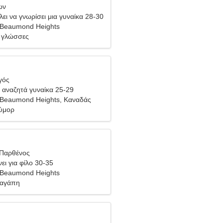
ων
ει να γνωρίσει μια γυναίκα 28-30
-Beaumond Heights
ς γλώσσες
γός
αναζητά γυναίκα 25-29
-Beaumond Heights, Καναδάς
ούμορ
 Παρθένος
ει για φίλο 30-35
-Beaumond Heights
 αγάπη